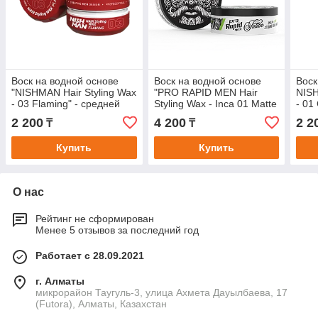
Воск на водной основе
Воск на водной основе
Воск
"NISHMAN Hair Styling Wax
"PRO RAPID MEN Hair
NISH
- 03 Flaming" - средней
Styling Wax - Inca 01 Matte
- 0
фиксации.
Tattoo Series", средней
фик
2 200
4 200
2 2
₸
₸
фиксации с
Купить
Купить
О нас
Рейтинг не сформирован
Менее 5 отзывов за последний год
Работает с 28.09.2021
г. Алматы
микрорайон Таугуль-3, улица Ахмета Дауылбаева, 17
(Futora), Алматы, Казахстан