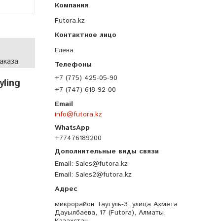
Futora.kz
Елена
аказа
+7 (775) 425-05-90
ling
+7 (747) 618-92-00
info@futora.kz
+77476189200
Email
Sales@futora.kz
Email
Sales2@futora.kz
микрорайон Таугуль-3, улица Ахмета
Дауылбаева, 17 (Futora), Алматы,
Казахстан