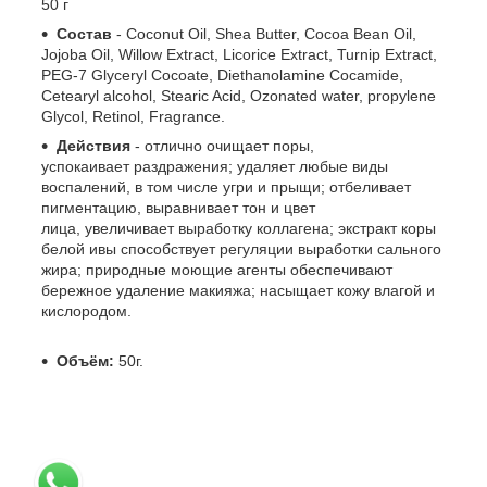
50 г
Состав
- Coconut Oil, Shea Butter, Cocoa Bean Oil,
Jojoba Oil, Willow Extract, Licorice Extract, Turnip Extract,
PEG-7 Glyceryl Cocoate, Diethanolamine Cocamide,
Cetearyl alcohol, Stearic Acid, Ozonated water, propylene
Glycol, Retinol, Fragrance.
Действия
- отлично очищает поры,
успокаивает раздражения; удаляет любые виды
воспалений, в том числе угри и прыщи; отбеливает
пигментацию, выравнивает тон и цвет
лица, увеличивает выработку коллагена; экстракт коры
белой ивы способствует регуляции выработки сального
жира; природные моющие агенты обеспечивают
бережное удаление макияжа; насыщает кожу влагой и
кислородом.
Объём:
50г.