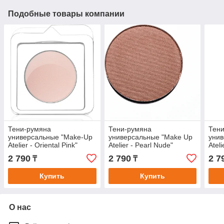
Подобные товары компании
Тени-румяна
Тени-румяна
Тен
универсальные "Make-Up
универсальные "Make Up
унив
Atelier - Oriental Pink"
Atelier - Pearl Nude"
Ateli
2 790
2 790
2 7
₸
₸
Купить
Купить
О нас