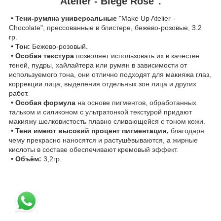
Atelier - Biege Rose".
• Тени-румяна универсальные
"Make Up Atelier -
Chocolate", прессованные в блистере, бежево-розовые, 3.2
гр.
• Тон:
Бежево-розовый.
• Особая текстура
позволяет использовать их в качестве
теней, пудры, хайлайтера или румян в зависимости от
используемого тона, они отлично подходят для макияжа глаз,
коррекции лица, выделения отдельных зон лица и других
работ.
• Особая формула
на основе пигментов, обработанных
тальком и силиконом с ультратонкой текстурой придают
макияжу шелковистость плавно сливающейся с тоном кожи.
• Тени имеют высокий процент пигментации,
благодаря
чему прекрасно наносятся и растушёвываются, а жирные
кислоты в составе обеспечивают кремовый эффект.
• Объём:
3,2гр.