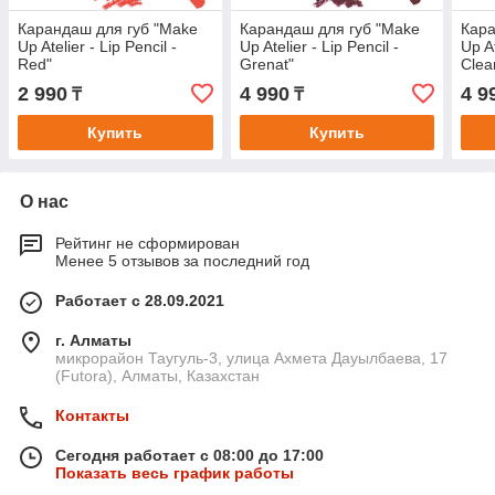
Карандаш для губ "Make
Карандаш для губ "Make
Кара
Up Atelier - Lip Pencil -
Up Atelier - Lip Pencil -
Up At
Red"
Grenat"
Clea
2 990
4 990
4 9
₸
₸
Купить
Купить
О нас
Рейтинг не сформирован
Менее 5 отзывов за последний год
Работает с 28.09.2021
г. Алматы
микрорайон Таугуль-3, улица Ахмета Дауылбаева, 17
(Futora), Алматы, Казахстан
Контакты
Сегодня работает с 08:00 до 17:00
Показать весь график работы