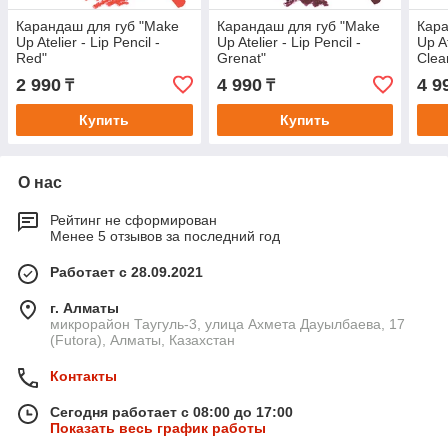
Карандаш для губ "Make
Карандаш для губ "Make
Кара
Up Atelier - Lip Pencil -
Up Atelier - Lip Pencil -
Up At
Red"
Grenat"
Clea
2 990
4 990
4 9
₸
₸
Купить
Купить
О нас
Рейтинг не сформирован
Менее 5 отзывов за последний год
Работает с 28.09.2021
г. Алматы
микрорайон Таугуль-3, улица Ахмета Дауылбаева, 17
(Futora), Алматы, Казахстан
Контакты
Сегодня работает с 08:00 до 17:00
Показать весь график работы