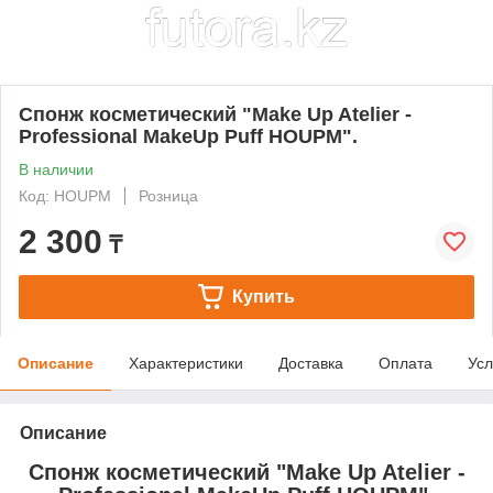
Спонж косметический "Make Up Atelier -
Professional MakeUp Puff HOUPM".
В наличии
Код: HOUPM
Розница
2 300
₸
Купить
Описание
Характеристики
Доставка
Оплата
Усл
Описание
Спонж косметический "Make Up Atelier -