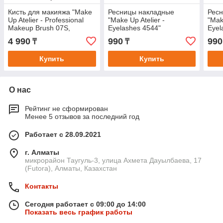
Кисть для макияжа "Make
Ресницы накладные
Рес
Up Atelier - Professional
"Make Up Atelier -
"Mak
Makeup Brush 07S,
Eyelashes 4544"
Eyel
диаметр 3мм
4 990
990
990
₸
₸
Купить
Купить
О нас
Рейтинг не сформирован
Менее 5 отзывов за последний год
Работает с 28.09.2021
г. Алматы
микрорайон Таугуль-3, улица Ахмета Дауылбаева, 17
(Futora), Алматы, Казахстан
Контакты
Сегодня работает с 09:00 до 14:00
Показать весь график работы