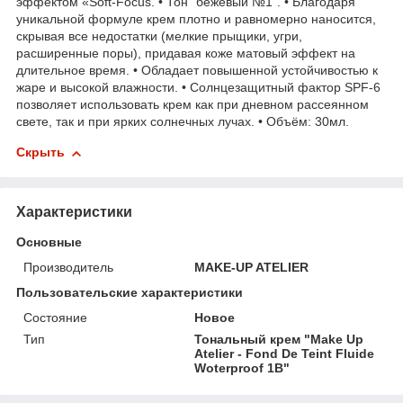
эффектом «Soft-Focus. • Тон "бежевый №1". • Благодаря
уникальной формуле крем плотно и равномерно наносится,
скрывая все недостатки (мелкие прыщики, угри,
расширенные поры), придавая коже матовый эффект на
длительное время. • Обладает повышенной устойчивостью к
жаре и высокой влажности. • Солнцезащитный фактор SPF-6
позволяет использовать крем как при дневном рассеянном
свете, так и при ярких солнечных лучах. • Объём: 30мл.
Скрыть
Характеристики
Основные
Производитель
MAKE-UP ATELIER
Пользовательские характеристики
Состояние
Новое
Тип
Тональный крем "Make Up
Atelier - Fond De Teint Fluide
Woterproof 1B"