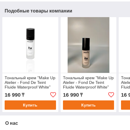
Подобные товары компании
Тональный крем "Make Up
Тональный крем "Make Up
Тона
Atelier - Fond De Teint
Atelier - Fond De Teint
Atel
Fluide Waterproof White"
Fluide Waterproof White"
Flui
16 990
16 990
16 
₸
₸
Купить
Купить
О нас