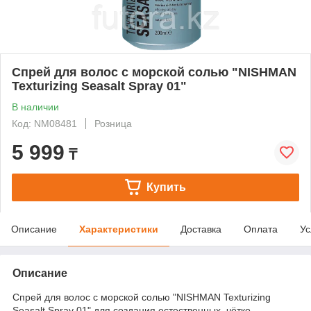
Спрей для волос с морской солью "NISHMAN
Texturizing Seasalt Spray 01"
В наличии
Код: NM08481
Розница
5 999
₸
Купить
Описание
Характеристики
Доставка
Оплата
Ус
Описание
Спрей для волос с морской солью "NISHMAN Texturizing
Seasalt Spray 01" для создания естественных, чётко