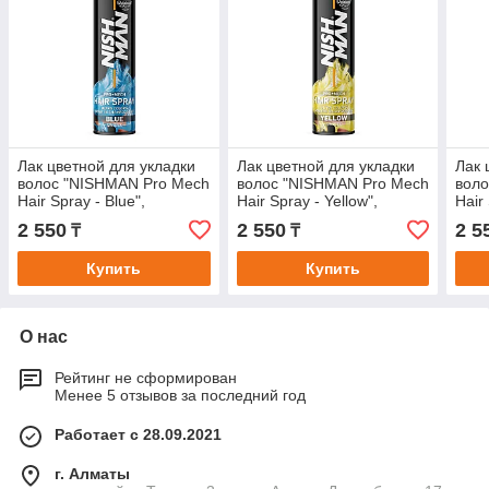
Лак цветной для укладки
Лак цветной для укладки
Лак 
волос "NISHMAN Pro Mech
волос "NISHMAN Pro Mech
воло
Hair Spray - Blue",
Hair Spray - Yellow",
Hair
голубой.
желтый.
2 550
2 550
2 5
₸
₸
Купить
Купить
О нас
Рейтинг не сформирован
Менее 5 отзывов за последний год
Работает с 28.09.2021
г. Алматы