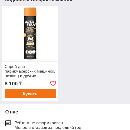
Спрей для
парикмахерских машинок,
ножниц и других
инструментов "NISHMAN
8 100
₸
Shaver Cleaner 5 in 1
Lemon Scent" с
Купить
О нас
Рейтинг не сформирован
Менее 5 отзывов за последний год