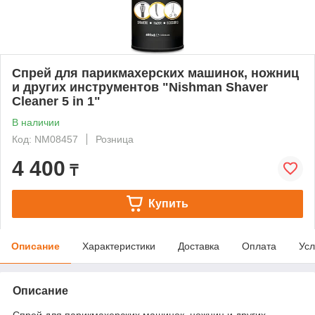
Спрей для парикмахерских машинок, ножниц
и других инструментов "Nishman Shaver
Cleaner 5 in 1"
В наличии
Код: NM08457
Розница
4 400
₸
Купить
Описание
Характеристики
Доставка
Оплата
Усл
Описание
Спрей для парикмахерских машинок, ножниц и других