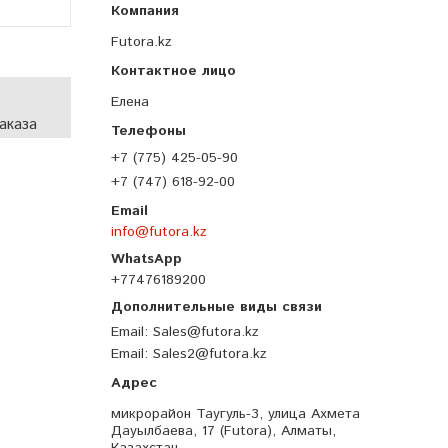
Futora.kz
Елена
аказа
+7 (775) 425-05-90
+7 (747) 618-92-00
info@futora.kz
+77476189200
Email
Sales@futora.kz
Email
Sales2@futora.kz
микрорайон Таугуль-3, улица Ахмета
Дауылбаева, 17 (Futora), Алматы,
Казахстан