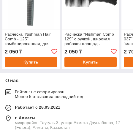
Расческа "Nishman Hair
Расческа "Nishman Comb
Расч
Comb - 125"
129" с ручкой, широкая
037"
комбинированная, для
рабочая площадь.
"маш
стрижки волос.
2 050
2 050
2 7
₸
₸
Купить
Купить
О нас
Рейтинг не сформирован
Менее 5 отзывов за последний год
Работает с 28.09.2021
г. Алматы
микрорайон Таугуль-3, улица Ахмета Дауылбаева, 17
(Futora), Алматы, Казахстан