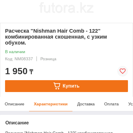
Расческа "Nishman Hair Comb - 122"
комбинированная скошенная, с узким
обухом.
В наличии
Код: NM08337
Розница
1 950
₸
Купить
Описание
Характеристики
Доставка
Оплата
Ус
Описание
Расческа "Nishman Hair Comb - 122" комбинированная