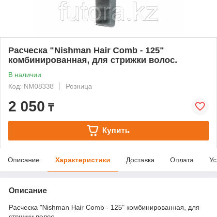
Расческа "Nishman Hair Comb - 125"
комбинированная, для стрижки волос.
В наличии
Код: NM08338
Розница
2 050
₸
Купить
Описание
Характеристики
Доставка
Оплата
Ус
Описание
Расческа "Nishman Hair Comb - 125" комбинированная, для
стрижки волос.