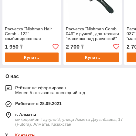
Расческа "Nishman Hair
Расческа "Nishman Comb
Расч
Comb - 122"
046" с ручкой, для техники
037"
комбинированная
"машинка над расческой"
"маш
скошенная, с узким
с широкой рабочей
1 950
2 700
2 7
₸
₸
обухом.
площадью.
Купить
Купить
О нас
Рейтинг не сформирован
Менее 5 отзывов за последний год
Работает с 28.09.2021
г. Алматы
микрорайон Таугуль-3, улица Ахмета Дауылбаева, 17
(Futora), Алматы, Казахстан
Контакты