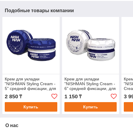
Подобные товары компании
Крем для укладки
Крем для укладки
Крем
"NISHMAN Styling Cream -
"NISHMAN Styling Cream -
"NI
5" средней фиксации, для
6" средней фиксации, для
Crea
тонких и слабых волос
тонких и слабых волос
для 
2 850
1 150
3 9
₸
₸
150мл
30мл
Купить
Купить
О нас