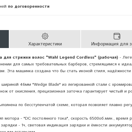
дней
по договоренности
Характеристики
Информация для з
 для стрижки волос "Wahl Legend Cordless" (рабочая)
- Лег
лнении для самых требовательных барберов, стремящимся к идеа
м. Эта машинка создана что бы стать иконой стиля, надёжности
шириной 46мм "Wedge Blade" из легированной стали с хромиров
ож от окисления, прецизионная заточка гарантирует чистый и р
полнена по бесступенчатой схеме, которая позволяет плавно рег
тип мотора - "DC постоянного тока", скорость 6500об.мин., время 
 зарядки - 1ч, световая индикация зарядки и ёмкости аккумулято
анными вставками.