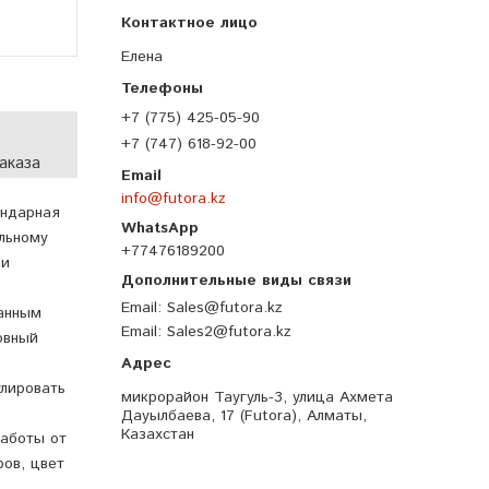
Елена
+7 (775) 425-05-90
+7 (747) 618-92-00
аказа
info@futora.kz
ендарная
льному
+77476189200
 и
Email
Sales@futora.kz
анным
Email
Sales2@futora.kz
овный
улировать
микрорайон Таугуль-3, улица Ахмета
Дауылбаева, 17 (Futora), Алматы,
Казахстан
работы от
ров, цвет