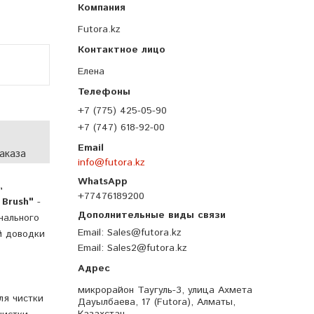
Futora.kz
Елена
+7 (775) 425-05-90
+7 (747) 618-92-00
аказа
info@futora.kz
,
+77476189200
 Brush"
-
нального
Email
Sales@futora.kz
й доводки
Email
Sales2@futora.kz
микрорайон Таугуль-3, улица Ахмета
ля чистки
Дауылбаева, 17 (Futora), Алматы,
Казахстан