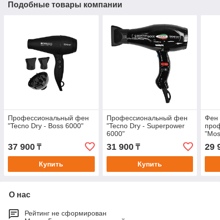
Подобные товары компании
Профессиональный фен
Профессиональный фен
Фен 
"Tecno Dry - Boss 6000"
"Tecno Dry - Superpower
про
6000"
"Mos
37 900
31 900
29 
₸
₸
Купить
Купить
О нас
Рейтинг не сформирован