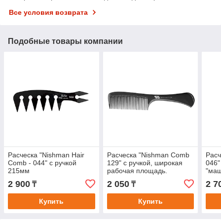
Все условия возврата
Подобные товары компании
Расческа "Nishman Hair
Расческа "Nishman Comb
Расч
Comb - 044" с ручкой
129" с ручкой, широкая
046"
215мм
рабочая площадь.
"маш
с ши
2 900
2 050
2 7
₸
₸
пло
Купить
Купить