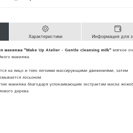
Характеристики
Информация для з
 макияжа "Make Up Atelier - Gentle cleansing milk"
мягкое о
ойкого макияжа.
ся на лицо и тело легкими массирующими движениями, затем
смывается лосьоном.
ятие макияжа благодаря успокаивающим экстрактам масла жожоб
лового дерева.