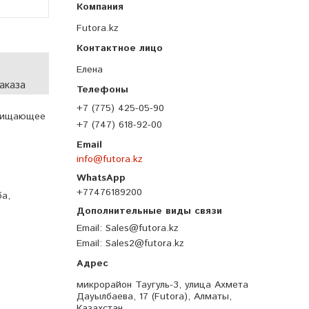
Futora.kz
Елена
аказа
+7 (775) 425-05-90
чищающее
+7 (747) 618-92-00
info@futora.kz
+77476189200
а,
Email
Sales@futora.kz
Email
Sales2@futora.kz
микрорайон Таугуль-3, улица Ахмета
Дауылбаева, 17 (Futora), Алматы,
Казахстан