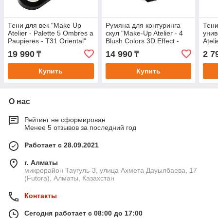
Тени для век "Make Up
Румяна для контуринга
Тен
Atelier - Palette 5 Ombres a
скул "Make-Up Atelier - 4
унив
Paupieres - T31 Oriental"
Blush Colors 3D Effect -
Atel
Nude" палитра из 4
19 990
14 990
2 7
₸
₸
цветов, с
Купить
Купить
О нас
Рейтинг не сформирован
Менее 5 отзывов за последний год
Работает с 28.09.2021
г. Алматы
микрорайон Таугуль-3, улица Ахмета Дауылбаева, 17
(Futora), Алматы, Казахстан
Контакты
Сегодня работает с 08:00 до 17:00