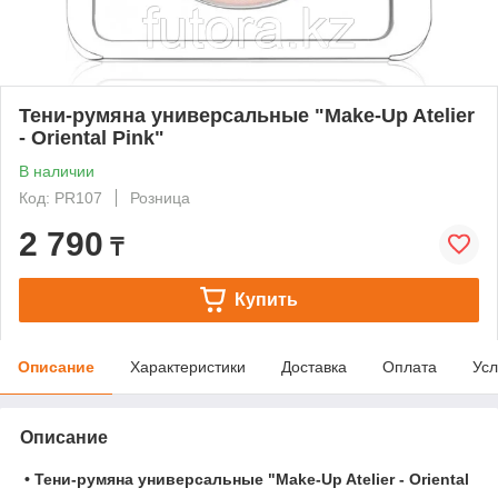
Тени-румяна универсальные "Make-Up Atelier
- Oriental Pink"
В наличии
Код: PR107
Розница
2 790
₸
Купить
Описание
Характеристики
Доставка
Оплата
Усл
Описание
•
Т
ени-румяна универсальные
"Make-Up Atelier - Oriental