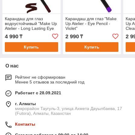
Карандаш для глаз
Карандаш для глаз "Make
Кара
водоустойчивый "Make Up
Up Atelier - Eye Pencil -
Up At
Atelier - Long Lasting Eye
Violet"
Сlea
Pencil - Purple Brown"
4 990
2 990
2 9
₸
₸
Купить
Купить
О нас
Рейтинг не сформирован
Менее 5 отзывов за последний год
Работает с 28.09.2021
г. Алматы
микрорайон Таугуль-3, улица Ахмета Дауылбаева, 17
(Futora), Алматы, Казахстан
Контакты