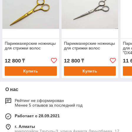
Парикмахерские ножницы
Парикмахерские ножницы
Пар
для стрижки волос
для стрижки волос
для 
"DX4
12 800
12 800
11 
₸
₸
Купить
Купить
О нас
Рейтинг не сформирован
Менее 5 отзывов за последний год
Работает с 28.09.2021
г. Алматы
микрорайон Таугуль-3, улица Ахмета Дауылбаева, 17