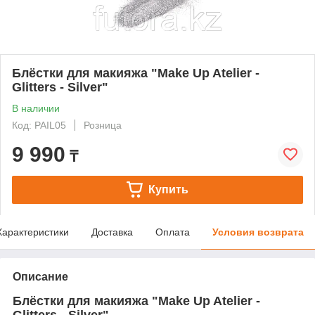
Блёстки для макияжа "Make Up Atelier -
Glitters - Silver"
В наличии
Код: PAIL05
Розница
9 990
₸
Купить
Характеристики
Доставка
Оплата
Условия возврата
Описание
Блёстки для макияжа "Make Up Atelier -
Glitters - Silver".