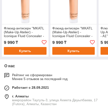
Флюид-антисерн "MKATL
Флюид-антисерн "MKATL
Флю
(Make-Up Atelier) -
(Make-Up Atelier) -
Up A
Iconique Fluid Concealer -
Iconique Fluid Concealer -
- A1"
2A" корректор с
3A" корректор с
9 990
9 990
5 9
₸
₸
увлажняющим эффектом.
увлажняющим эффектом.
Купить
Купить
О нас
Рейтинг не сформирован
Менее 5 отзывов за последний год
Работает с 28.09.2021
г. Алматы
микрорайон Таугуль-3, улица Ахмета Дауылбаева, 17
(Futora), Алматы, Казахстан