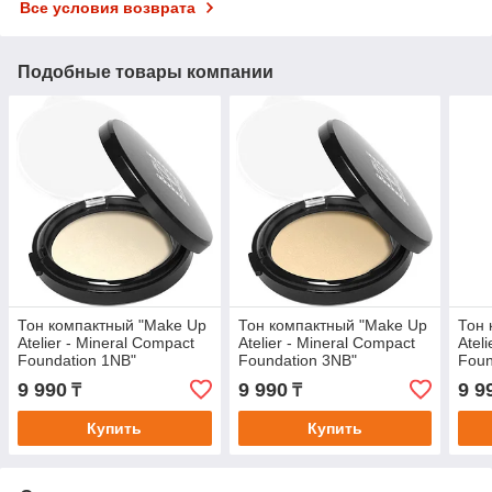
Все условия возврата
Подобные товары компании
Тон компактный "Make Up
Тон компактный "Make Up
Тон 
Atelier - Mineral Compact
Atelier - Mineral Compact
Atel
Foundation 1NB"
Foundation 3NB"
Foun
с зе
9 990
9 990
9 9
₸
₸
Купить
Купить