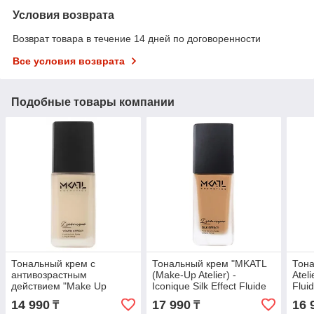
Условия возврата
Возврат товара в течение 14 дней по договоренности
Все условия возврата
Подобные товары компании
Тональный крем с
Тональный крем "MKATL
Тона
антивозрастным
(Make-Up Atelier) -
Atel
действием "Make Up
Iconique Silk Effect Fluide
Flui
Atelier - Iconique Youth
Foundation Long Wear 4Y"
14 990
17 990
16 
₸
₸
Effect Fluide Anti-Age 3NB"