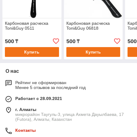
Карбоновая расческа
Карбоновая расческа
Карб
Toni&Guy 0511
Toni&Guy 06818
Toni
500
500
500
₸
₸
Купить
Купить
О нас
Рейтинг не сформирован
Менее 5 отзывов за последний год
Работает с 28.09.2021
г. Алматы
микрорайон Таугуль-3, улица Ахмета Дауылбаева, 17
(Futora), Алматы, Казахстан
Контакты