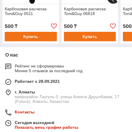
Карбоновая расческа
Карбоновая расческа
Карб
Toni&Guy 0511
Toni&Guy 06818
Toni
500
500
500
₸
₸
Купить
Купить
О нас
Рейтинг не сформирован
Менее 5 отзывов за последний год
Работает с 28.09.2021
г. Алматы
микрорайон Таугуль-3, улица Ахмета Дауылбаева, 17
(Futora), Алматы, Казахстан
Контакты
Сегодня выходной
Показать весь график работы