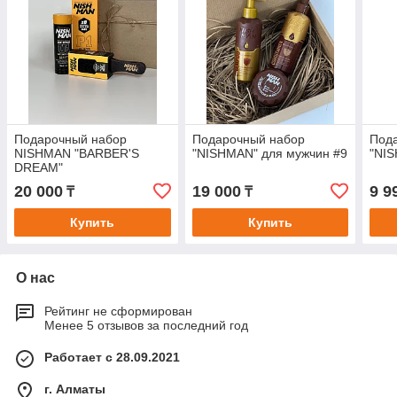
Подарочный набор
Подарочный набор
Под
NISHMAN "BARBER'S
"NISHMAN" для мужчин #9
"NIS
DREAM"
20 000
19 000
9 9
₸
₸
Купить
Купить
О нас
Рейтинг не сформирован
Менее 5 отзывов за последний год
Работает с 28.09.2021
г. Алматы