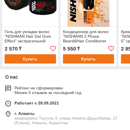
Гель для укладки волос
Кондиционер для волос
Крем
"NISHMAN Hair Gel Gum
"NISHMAN 2 Phase
"NIS
Effect" экстрасильной
Beard&Hair Conditioner
5" с
фиксации с эффектом
Argan Complex"
тонк
2 570
5 550
2 8
₸
₸
мокрых волос.
двухфазный с аргановым
150
маслом.
Купить
Купить
О нас
Рейтинг не сформирован
Менее 5 отзывов за последний год
Работает с 28.09.2021
г. Алматы
микрорайон Таугуль-3, улица Ахмета Дауылбаева, 17
(Futora), Алматы, Казахстан