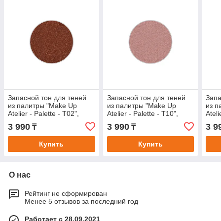
Запасной тон для теней
Запасной тон для теней
Запа
из палитры "Make Up
из палитры "Make Up
из п
Atelier - Palette - T02",
Atelier - Palette - T10",
Ateli
прессованные в блистере.
прессованные в блистере.
прес
3 990
3 990
3 9
₸
₸
Купить
Купить
О нас
Рейтинг не сформирован
Менее 5 отзывов за последний год
Работает с 28.09.2021