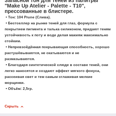
Запасной тон для теней из палитры
"Make Up Atelier - Palette - T10",
прессованные в блистере.
• Тон: 104 Prune (Слива).
• Бестселлер на рынке теней для глаз, формула с
покрытием пигмента и талька силиконом, придают теням
устойчивость к поту и воде делая макияж максимально
стойким.
• Непревзойдённая покрывающая способность, хорошо
растушёвываются, не скатываются и не
размазываются.
• Благодаря синтетической слюде в составе теней, они
легко наносятся и создают эффект мягкого фокуса,
рассеивая свет и тем самым сглаживая мелкие
морщинки.
• Объём: 2,5гр.
Скрыть