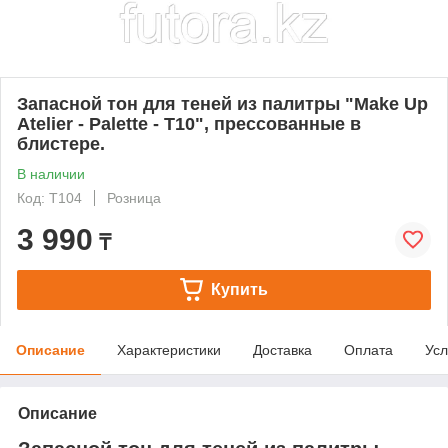
Запасной тон для теней из палитры "Make Up
Atelier - Palette - T10", прессованные в
блистере.
В наличии
Код: T104
Розница
3 990
₸
Купить
Описание
Характеристики
Доставка
Оплата
Усл
Описание