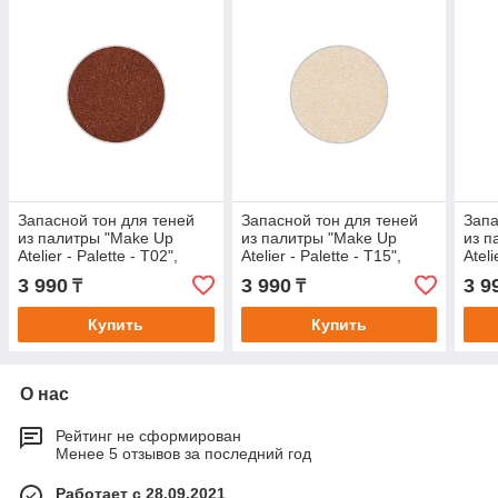
Запасной тон для теней
Запасной тон для теней
Запа
из палитры "Make Up
из палитры "Make Up
из п
Atelier - Palette - T02",
Atelier - Palette - T15",
Ateli
прессованные в блистере.
прессованные в блистере.
прес
3 990
3 990
3 9
₸
₸
Купить
Купить
О нас
Рейтинг не сформирован
Менее 5 отзывов за последний год
Работает с 28.09.2021