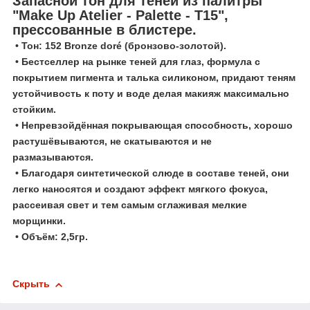
Запасной тон для теней из палитры
"Make Up Atelier - Palette - T15",
прессованные в блистере.
• Тон: 152 Bronze doré (бронзово-золотой).
• Бестселлер на рынке теней для глаз, формула с
покрытием пигмента и талька силиконом, придают теням
устойчивость к поту и воде делая макияж максимально
стойким.
• Непревзойдённая покрывающая способность, хорошо
растушёвываются, не скатываются и не
размазываются.
• Благодаря синтетической слюде в составе теней, они
легко наносятся и создают эффект мягкого фокуса,
рассеивая свет и тем самым сглаживая мелкие
морщинки.
• Объём: 2,5гр.
Скрыть