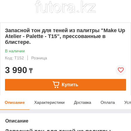
Запасной тон для теней из палитры "Make Up
Atelier - Palette - T15", прессованные в
блистере.
В наличии
Код: T152
Розница
3 990
₸
Купить
Описание
Характеристики
Доставка
Оплата
Усл
Описание