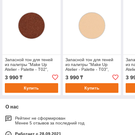
Запасной тон для теней
Запасной тон для теней
Запа
из палитры "Make Up
из палитры "Make Up
из п
Atelier - Palette - T02",
Atelier - Palette - T03",
Ateli
прессованные в блистере.
прессованные в блистере.
прес
3 990
3 990
3 9
₸
₸
Купить
Купить
О нас
Рейтинг не сформирован
Менее 5 отзывов за последний год
Работает с 28.09.2021