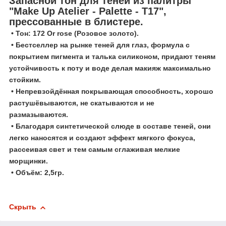
Запасной тон для теней из палитры
"Make Up Atelier - Palette - T17",
прессованные в блистере.
• Тон: 172 Or rose (Розовое золото).
• Бестселлер на рынке теней для глаз, формула с
покрытием пигмента и талька силиконом, придают теням
устойчивость к поту и воде делая макияж максимально
стойким.
• Непревзойдённая покрывающая способность, хорошо
растушёвываются, не скатываются и не
размазываются.
• Благодаря синтетической слюде в составе теней, они
легко наносятся и создают эффект мягкого фокуса,
рассеивая свет и тем самым сглаживая мелкие
морщинки.
• Объём: 2,5гр.
Скрыть