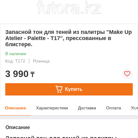
Запасной тон для теней из палитры "Make Up
Atelier - Palette - T17", прессованные в
блистере.
В наличии
Код: T172
Розница
3 990
₸
Купить
Описание
Характеристики
Доставка
Оплата
Усл
Описание