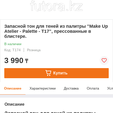
Запасной тон для теней из палитры "Make Up
Atelier - Palette - T17", прессованные в
блистере.
В наличии
Код: T174
Розница
3 990
₸
Купить
Описание
Характеристики
Доставка
Оплата
Усл
Описание