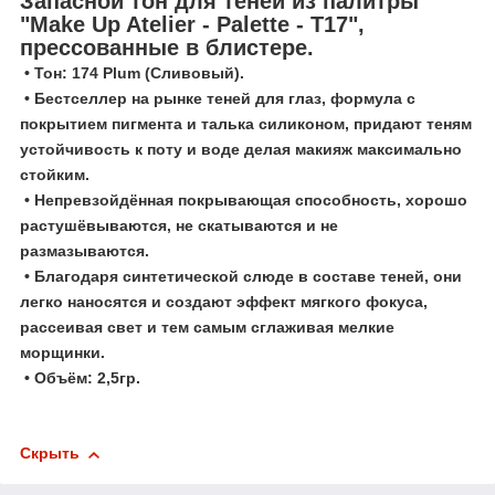
Запасной тон для теней из палитры
"Make Up Atelier - Palette - T17",
прессованные в блистере.
• Тон: 174 Plum (Сливовый).
• Бестселлер на рынке теней для глаз, формула с
покрытием пигмента и талька силиконом, придают теням
устойчивость к поту и воде делая макияж максимально
стойким.
• Непревзойдённая покрывающая способность, хорошо
растушёвываются, не скатываются и не
размазываются.
• Благодаря синтетической слюде в составе теней, они
легко наносятся и создают эффект мягкого фокуса,
рассеивая свет и тем самым сглаживая мелкие
морщинки.
• Объём: 2,5гр.
Скрыть