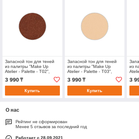
Запасной тон для теней
Запасной тон для теней
Запа
из палитры "Make Up
из палитры "Make Up
из п
Atelier - Palette - T02",
Atelier - Palette - T03",
Ateli
прессованные в блистере.
прессованные в блистере.
прес
3 990
3 990
3 9
₸
₸
Купить
Купить
О нас
Рейтинг не сформирован
Менее 5 отзывов за последний год
Работает с 28.09.2021