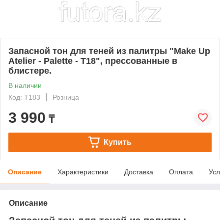
Запасной тон для теней из палитры "Make Up
Atelier - Palette - T18", прессованные в
блистере.
В наличии
Код: T183
Розница
3 990
₸
Купить
Описание
Характеристики
Доставка
Оплата
Усл
Описание