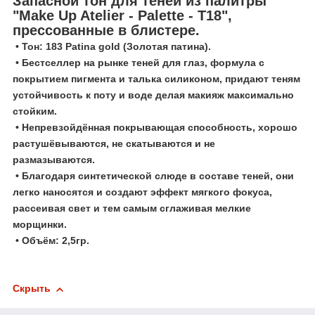
Запасной тон для теней из палитры
"Make Up Atelier - Palette - T18",
прессованные в блистере.
• Тон: 183 Patina gold (Золотая патина).
• Бестселлер на рынке теней для глаз, формула с
покрытием пигмента и талька силиконом, придают теням
устойчивость к поту и воде делая макияж максимально
стойким.
• Непревзойдённая покрывающая способность, хорошо
растушёвываются, не скатываются и не
размазываются.
• Благодаря синтетической слюде в составе теней, они
легко наносятся и создают эффект мягкого фокуса,
рассеивая свет и тем самым сглаживая мелкие
морщинки.
• Объём: 2,5гр.
Скрыть