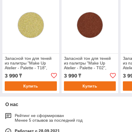
Запасной тон для теней
Запасной тон для теней
Запа
из палитры "Make Up
из палитры "Make Up
из п
Atelier - Palette - T18",
Atelier - Palette - T02",
Ateli
прессованные в блистере.
прессованные в блистере.
прес
3 990
3 990
3 9
₸
₸
Купить
Купить
О нас
Рейтинг не сформирован
Менее 5 отзывов за последний год
Работает с 28.09.2021