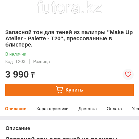
Запасной тон для теней из палитры "Make Up
Atelier - Palette - T20", прессованные в
блистере.
В наличии
Код: T203
Розница
3 990
₸
Купить
Описание
Характеристики
Доставка
Оплата
Усл
Описание