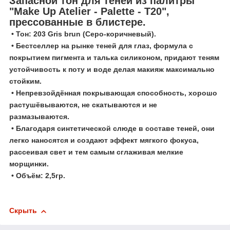
Запасной тон для теней из палитры
"Make Up Atelier - Palette - T20",
прессованные в блистере.
• Тон: 203 Gris brun (Серо-коричневый).
• Бестселлер на рынке теней для глаз, формула с
покрытием пигмента и талька силиконом, придают теням
устойчивость к поту и воде делая макияж максимально
стойким.
• Непревзойдённая покрывающая способность, хорошо
растушёвываются, не скатываются и не
размазываются.
• Благодаря синтетической слюде в составе теней, они
легко наносятся и создают эффект мягкого фокуса,
рассеивая свет и тем самым сглаживая мелкие
морщинки.
• Объём: 2,5гр.
Скрыть