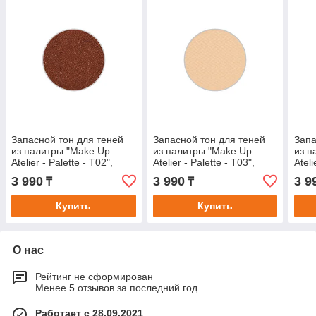
Запасной тон для теней
Запасной тон для теней
Запа
из палитры "Make Up
из палитры "Make Up
из п
Atelier - Palette - T02",
Atelier - Palette - T03",
Ateli
прессованные в блистере.
прессованные в блистере.
прес
3 990
3 990
3 9
₸
₸
Купить
Купить
О нас
Рейтинг не сформирован
Менее 5 отзывов за последний год
Работает с 28.09.2021