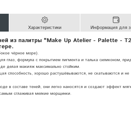
Характеристики
Информация для з
ей из палитры "Make Up Atelier - Palette - T2
тере.
бокое чёрное море).
для глаз, формула с покрытием пигмента и талька силиконом, при
воде делая макияж максимально стойким.
ая способность, хорошо растушёвываются, не скатываются и не
юде в составе теней, они легко наносятся и создают эффект мяг
 самым сглаживая мелкие морщинки.