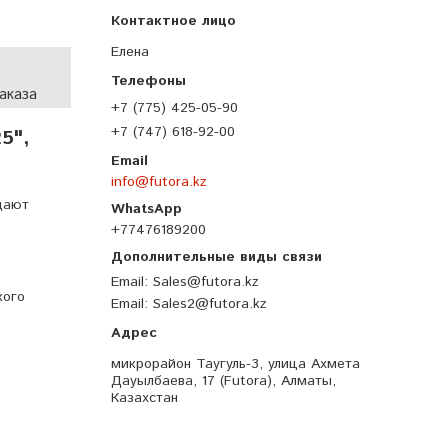
Елена
аказа
+7 (775) 425-05-90
+7 (747) 618-92-00
5",
info@futora.kz
дают
+77476189200
Email
Sales@futora.kz
кого
Email
Sales2@futora.kz
микрорайон Таугуль-3, улица Ахмета
Дауылбаева, 17 (Futora), Алматы,
Казахстан