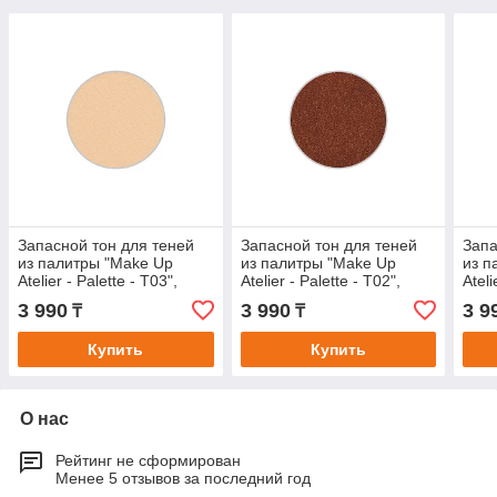
Запасной тон для теней
Запасной тон для теней
Запа
из палитры "Make Up
из палитры "Make Up
из п
Atelier - Palette - T03",
Atelier - Palette - T02",
Ateli
прессованные в блистере.
прессованные в блистере.
прес
3 990
3 990
3 9
₸
₸
Купить
Купить
О нас
Рейтинг не сформирован
Менее 5 отзывов за последний год