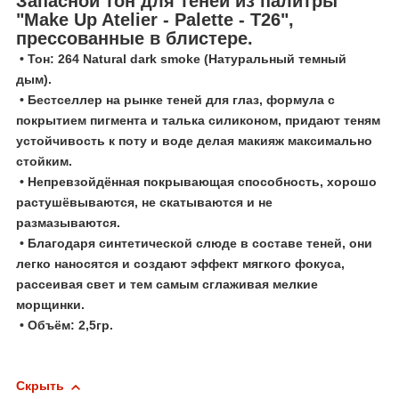
Запасной тон для теней из палитры
"Make Up Atelier - Palette - T26",
прессованные в блистере.
• Тон: 264 Natural dark smoke (Натуральный темный
дым).
• Бестселлер на рынке теней для глаз, формула с
покрытием пигмента и талька силиконом, придают теням
устойчивость к поту и воде делая макияж максимально
стойким.
• Непревзойдённая покрывающая способность, хорошо
растушёвываются, не скатываются и не
размазываются.
• Благодаря синтетической слюде в составе теней, они
легко наносятся и создают эффект мягкого фокуса,
рассеивая свет и тем самым сглаживая мелкие
морщинки.
• Объём: 2,5гр.
Скрыть