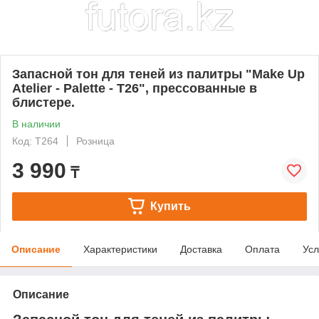
Запасной тон для теней из палитры "Make Up
Atelier - Palette - T26", прессованные в
блистере.
В наличии
Код: T264
Розница
3 990
₸
Купить
Описание
Характеристики
Доставка
Оплата
Усл
Описание