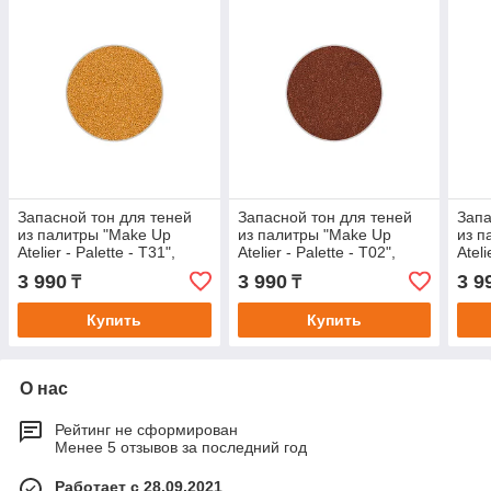
Запасной тон для теней
Запасной тон для теней
Запа
из палитры "Make Up
из палитры "Make Up
из п
Atelier - Palette - T31",
Atelier - Palette - T02",
Ateli
прессованные в блистере.
прессованные в блистере.
прес
3 990
3 990
3 9
₸
₸
Купить
Купить
О нас
Рейтинг не сформирован
Менее 5 отзывов за последний год
Работает с 28.09.2021