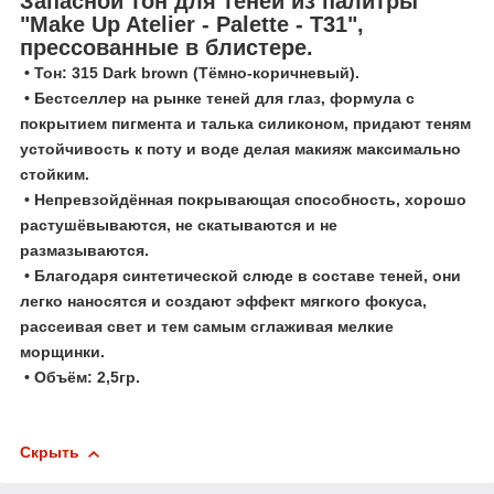
Запасной тон для теней из палитры
"Make Up Atelier - Palette - T31",
прессованные в блистере.
• Тон: 315 Dark brown (Тёмно-коричневый).
• Бестселлер на рынке теней для глаз, формула с
покрытием пигмента и талька силиконом, придают теням
устойчивость к поту и воде делая макияж максимально
стойким.
• Непревзойдённая покрывающая способность, хорошо
растушёвываются, не скатываются и не
размазываются.
• Благодаря синтетической слюде в составе теней, они
легко наносятся и создают эффект мягкого фокуса,
рассеивая свет и тем самым сглаживая мелкие
морщинки.
• Объём: 2,5гр.
Скрыть