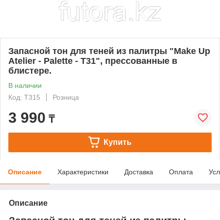
Запасной тон для теней из палитры "Make Up
Atelier - Palette - T31", прессованные в
блистере.
В наличии
Код: T315
Розница
3 990
₸
Купить
Описание
Характеристики
Доставка
Оплата
Усл
Описание