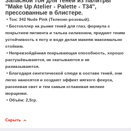
Запасной тон для теней из палитры
"Make Up Atelier - Palette - T34",
прессованные в блистере.
• Тон: 342 Nude Pink (Телесно-розовый).
• Бестселлер на рынке теней для глаз, формула с
покрытием пигмента и талька силиконом, придают теням
устойчивость к поту и воде делая макияж максимально
стойким.
• Непревзойдённая покрывающая способность, хорошо
растушёвываются, не скатываются и не
размазываются.
• Благодаря синтетической слюде в составе теней, они
легко наносятся и создают эффект мягкого фокуса,
рассеивая свет и тем самым сглаживая мелкие
морщинки.
• Объём: 2,5гр.
Скрыть