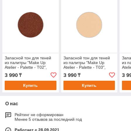
Запасной тон для теней
Запасной тон для теней
Запа
из палитры "Make Up
из палитры "Make Up
из п
Atelier - Palette - T02",
Atelier - Palette - T03",
Ateli
прессованные в блистере.
прессованные в блистере.
прес
3 990
3 990
3 9
₸
₸
Купить
Купить
О нас
Рейтинг не сформирован
Менее 5 отзывов за последний год
Работает с 28.09.2021