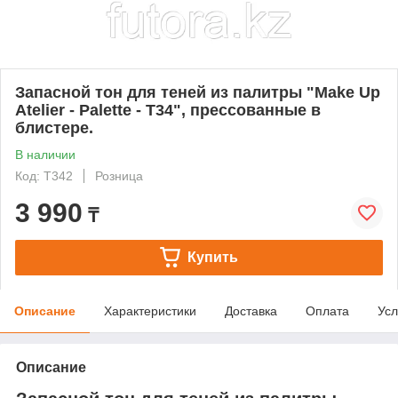
Запасной тон для теней из палитры "Make Up
Atelier - Palette - T34", прессованные в
блистере.
В наличии
Код: T342
Розница
3 990
₸
Купить
Описание
Характеристики
Доставка
Оплата
Усл
Описание