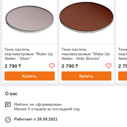
Тени пастель
Тени пастель
Тени
перламутровые "Make Up
перламутровые "Make Up
пер
Atelier - Silver"
Atelier - Antic Bronze"
Ateli
2 790
2 790
2 7
₸
₸
Купить
Купить
О нас
Рейтинг не сформирован
Менее 5 отзывов за последний год
Работает с 28.09.2021