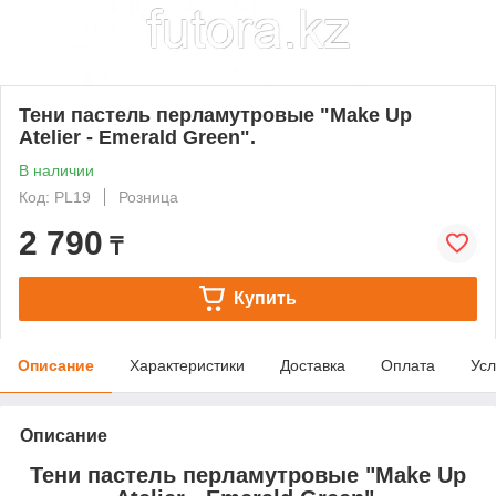
Тени пастель перламутровые "Make Up
Atelier - Emerald Green".
В наличии
Код: PL19
Розница
2 790
₸
Купить
Описание
Характеристики
Доставка
Оплата
Усл
Описание
Тени пастель перламутровые "Make Up