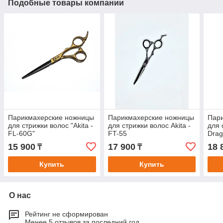
Подобные товары компании
Парикмахерские ножницы
Парикмахерские ножницы
Пар
для стрижки волос "Akita -
для стрижки волос Akita -
для 
FL-60G"
FT-55
Drag
15 900
17 900
18 
₸
₸
Купить
Купить
О нас
Рейтинг не сформирован
Менее 5 отзывов за последний год