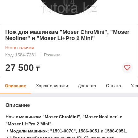
Нож для машинкам "Moser ChroMini", "Moser
Neoliner" и "Moser Li+Pro 2 Mini"
Нет в наличии
Код: 1584-7231
Розница
27 500
₸
Описание
Характеристики
Доставка
Оплата
Усл
Описание
Нож к машинкам "Moser ChroMini", "Moser Neoliner" и
"Moser Li+Pro 2 Mini".
• Модели машинок; "1591-0070", 1586-0051 и 1588-0051.
• Чёрное карбоновое покрытие (DLC), повышает