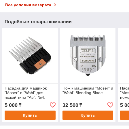
Все условия возврата
Подобные товары компании
Насадка для машинок
Нож к машинкам "Moser" и
Наса
"Moser" и "Wahl" для
"Wahl" Blending Blade
"Mos
ножей типа "А5". №4.
ноже
5 000
32 500
5 0
₸
₸
Купить
Купить