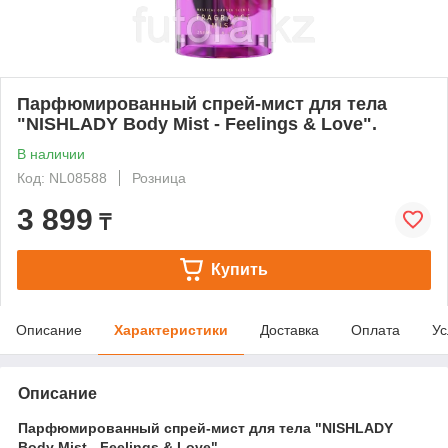
Парфюмированный спрей-мист для тела
"NISHLADY Body Mist - Feelings & Love".
В наличии
Код: NL08588
Розница
3 899
₸
Купить
Описание
Характеристики
Доставка
Оплата
Ус
Описание
Парфюмированный спрей-мист для тела "NISHLADY
Body Mist - Feelings & Love".