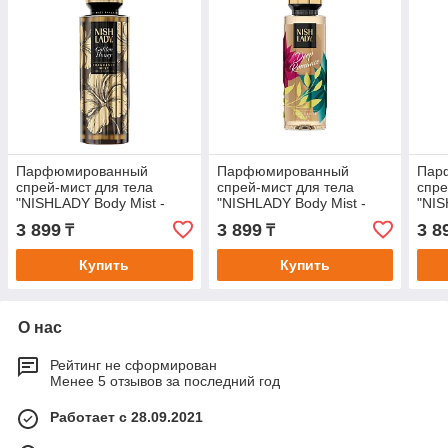
Парфюмированный
Парфюмированный
Пар
спрей-мист для тела
спрей-мист для тела
спре
"NISHLADY Body Mist -
"NISHLADY Body Mist -
"NIS
Golden Honey".
Deep Romance".
Magi
3 899
3 899
3 8
₸
₸
Купить
Купить
О нас
Рейтинг не сформирован
Менее 5 отзывов за последний год
Работает с 28.09.2021