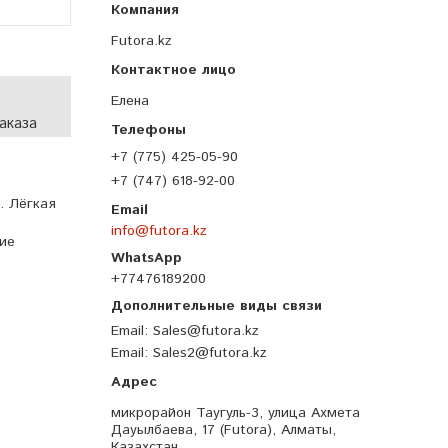
Futora.kz
Елена
аказа
+7 (775) 425-05-90
+7 (747) 618-92-00
. Лёгкая
info@futora.kz
вие
+77476189200
Email
Sales@futora.kz
Email
Sales2@futora.kz
микрорайон Таугуль-3, улица Ахмета
Дауылбаева, 17 (Futora), Алматы,
Казахстан