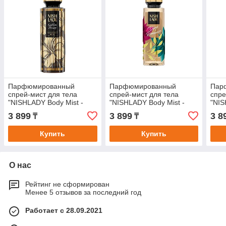
Парфюмированный
Парфюмированный
Пар
спрей-мист для тела
спрей-мист для тела
спре
"NISHLADY Body Mist -
"NISHLADY Body Mist -
"NIS
Golden Honey".
Deep Romance".
Ambi
3 899
3 899
3 8
₸
₸
Купить
Купить
О нас
Рейтинг не сформирован
Менее 5 отзывов за последний год
Работает с 28.09.2021