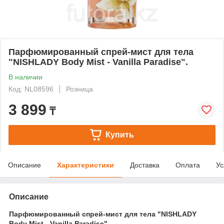
Парфюмированный спрей-мист для тела
"NISHLADY Body Mist - Vanilla Paradise".
В наличии
Код: NL08596
Розница
3 899
₸
Купить
Описание
Характеристики
Доставка
Оплата
Ус
Описание
Парфюмированный спрей-мист для тела "NISHLADY
Body Mist - Vanilla Paradise".