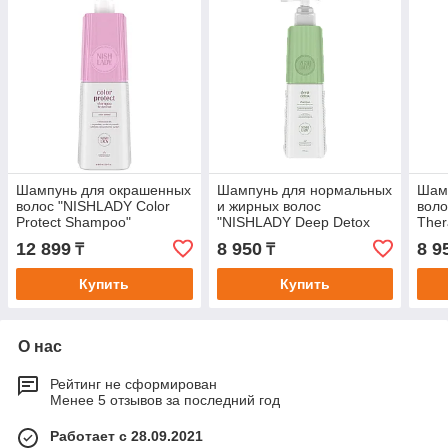
Шампунь для окрашенных
Шампунь для нормальных
Шамп
волос "NISHLADY Color
и жирных волос
воло
Protect Shampoo"
"NISHLADY Deep Detox
Ther
Shampoo".
12 899
8 950
8 9
₸
₸
Купить
Купить
О нас
Рейтинг не сформирован
Менее 5 отзывов за последний год
Работает с 28.09.2021