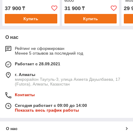
6000"
"Mos
37 900
31 900
29 
₸
₸
Купить
Купить
О нас
Рейтинг не сформирован
Менее 5 отзывов за последний год
Работает с 28.09.2021
г. Алматы
микрорайон Таугуль-3, улица Ахмета Дауылбаева, 17
(Futora), Алматы, Казахстан
Контакты
Сегодня работает с 09:00 до 14:00
Показать весь график работы
О нас