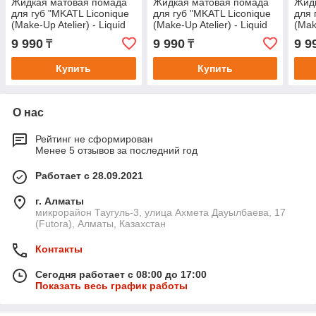
Жидкая матовая помада
Жидкая матовая помада
Жид
для губ "MKATL Liconique
для губ "MKATL Liconique
для 
(Make-Up Atelier) - Liquid
(Make-Up Atelier) - Liquid
(Mak
Lipstick - Cherry".
Lipstick - Rouge Rose".
Lips
9 990
9 990
9 9
₸
₸
Купить
Купить
О нас
Рейтинг не сформирован
Менее 5 отзывов за последний год
Работает с 28.09.2021
г. Алматы
микрорайон Таугуль-3, улица Ахмета Дауылбаева, 17
(Futora), Алматы, Казахстан
Контакты
Сегодня работает с 08:00 до 17:00
Показать весь график работы