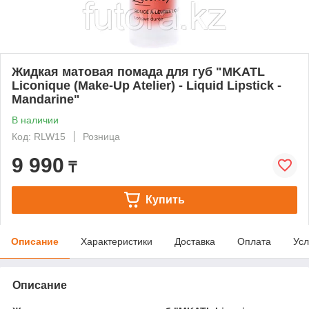
Жидкая матовая помада для губ "MKATL
Liconique (Make-Up Atelier) - Liquid Lipstick -
Mandarine"
В наличии
Код: RLW15
Розница
9 990
₸
Купить
Описание
Характеристики
Доставка
Оплата
Усл
Описание