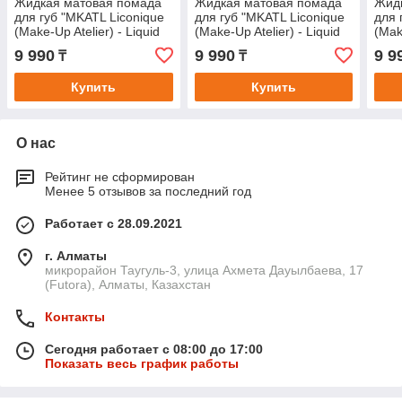
Жидкая матовая помада
Жидкая матовая помада
Жид
для губ "MKATL Liconique
для губ "MKATL Liconique
для 
(Make-Up Atelier) - Liquid
(Make-Up Atelier) - Liquid
(Mak
Lipstick - Cherry".
Lipstick - Rouge Rose".
Lips
9 990
9 990
9 9
₸
₸
Купить
Купить
О нас
Рейтинг не сформирован
Менее 5 отзывов за последний год
Работает с 28.09.2021
г. Алматы
микрорайон Таугуль-3, улица Ахмета Дауылбаева, 17
(Futora), Алматы, Казахстан
Контакты
Сегодня работает с 08:00 до 17:00
Показать весь график работы