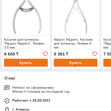
Кусачки для кутикулы
Nippon Nippers. Кусачки
Куса
"Nippon Nippers". Лезвие
для кутикулы. Лезвие 8
"Nip
3,5 мм.
мм.
мм.
8 600
9 361
7 5
₸
₸
Купить
Купить
О нас
Рейтинг не сформирован
Менее 5 отзывов за последний год
Работает с 28.09.2021
г. Алматы